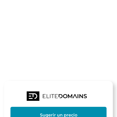
El dominio
fitnessclub-
berlin.de
está a la venta
Sugerir un precio