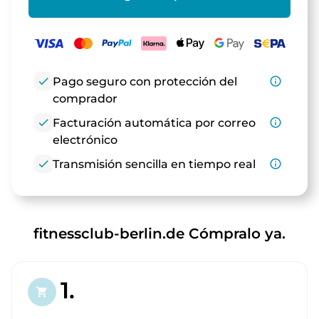
check
Pago seguro con protección del
info_outline
comprador
check
Facturación automática por correo
info_outline
electrónico
check
Transmisión sencilla en tiempo real
info_outline
fitnessclub-berlin.de Cómpralo ya.
1.
shopping_cart